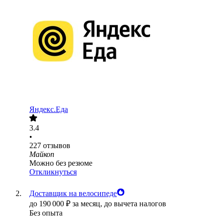
Яндекс.Еда
3.4
•
227
отзывов
Майкоп
Можно без резюме
Откликнуться
Доставщик на велосипеде
до
190 000
₽
за месяц,
до вычета налогов
Без опыта