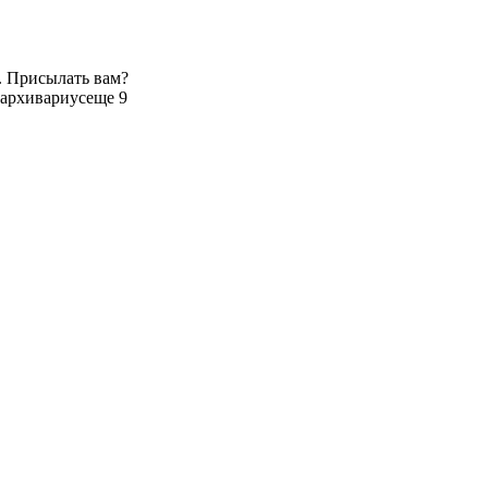
. Присылать вам?
 архивариус
еще 9