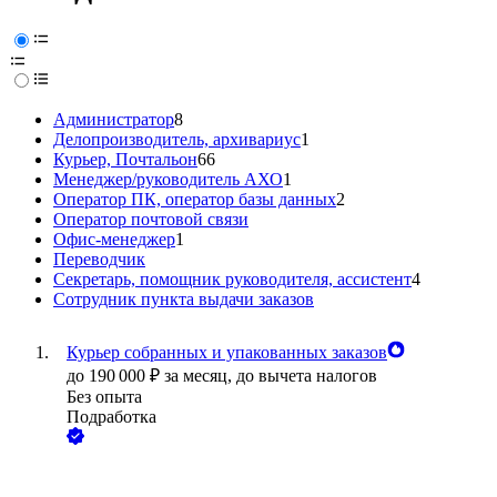
Администратор
8
Делопроизводитель, архивариус
1
Курьер, Почтальон
66
Менеджер/руководитель АХО
1
Оператор ПК, оператор базы данных
2
Оператор почтовой связи
Офис-менеджер
1
Переводчик
Секретарь, помощник руководителя, ассистент
4
Сотрудник пункта выдачи заказов
Курьер собранных и упакованных заказов
до
190 000
₽
за месяц,
до вычета налогов
Без опыта
Подработка