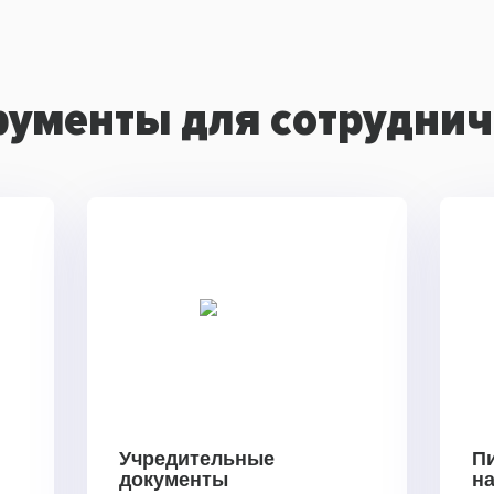
рументы для сотруднич
Учредительные
П
документы
н