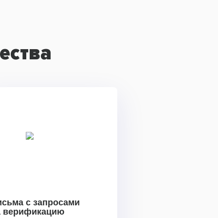
ества
исьма с запросами
а верификацию