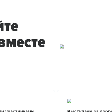
йте
вместе
ми участниками
Выступаем за добр