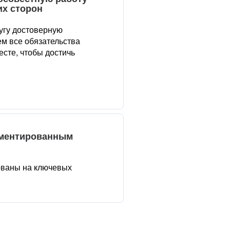
их сторон
угу достоверную
м все обязательства
сте, чтобы достичь
аментированным
ованы на ключевых