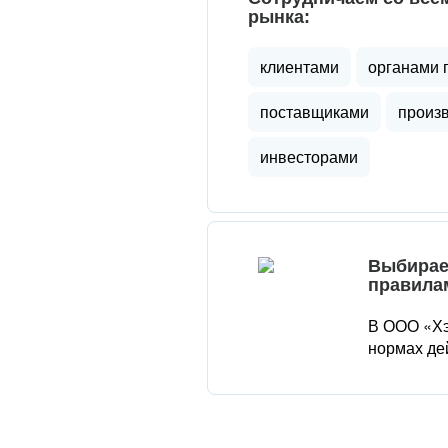
рынка:
клиентами
органами 
поставщиками
произ
инвесторами
Выбирае
правила
В ООО «Хэ
нормах де