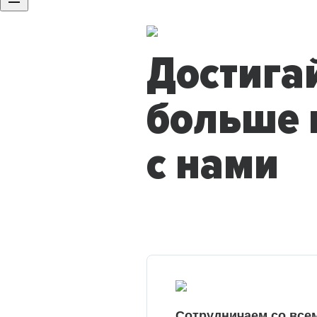
Достига
больше 
с нами
Сотрудничаем со все