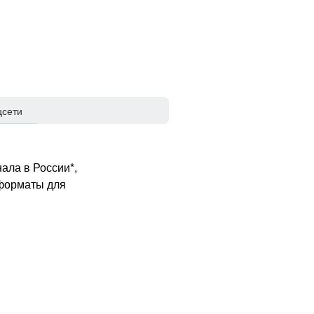
цсети
ала в России*,
 форматы для