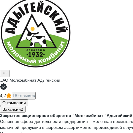
ЗАО
Молкомбинат Адыгейский
4,2
18 отзывов
О компании
Вакансии
2
Закрытое акционерное общество "Молкомбинат "Адыгейский" 
Основная сфера деятельности предприятия – молочная промышлен
молочной продукции в широком ассортименте, производимой в луч