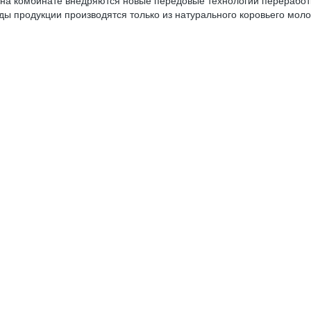
 на комбинате внедряются новые передовые технологии переработ
ы продукции производятся только из натурального коровьего молок