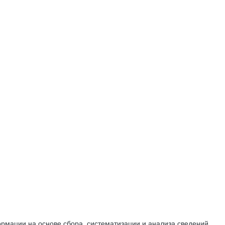
мации на основе сбора, систематизации и анализа сведений,