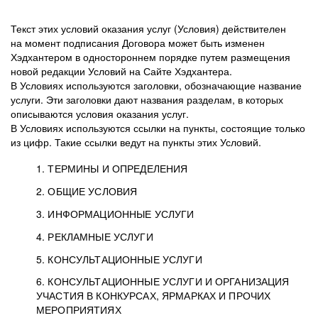
Текст этих условий оказания услуг (Условия) действителен
на момент подписания Договора может быть изменен
Хэдхантером в одностороннем порядке путем размещения
новой редакции Условий на Сайте Хэдхантера.
В Условиях используются заголовки, обозначающие название
услуги. Эти заголовки дают названия разделам, в которых
описываются условия оказания услуг.
В Условиях используются ссылки на пункты, состоящие только
из цифр. Такие ссылки ведут на пункты этих Условий.
1. ТЕРМИНЫ И ОПРЕДЕЛЕНИЯ
2. ОБЩИЕ УСЛОВИЯ
3. ИНФОРМАЦИОННЫЕ УСЛУГИ
1.1. Хэдхантер, или
Хэдхантер, ООО
4. РЕКЛАМНЫЕ УСЛУГИ
HeadHunter, или
«Хэдхантер», ИНН
2.1. Типы и статусы регистрации
5. КОНСУЛЬТАЦИОННЫЕ УСЛУГИ
Исполнитель
7718620740, адрес:
Типы регистрации
3.1. Предоставление доступа к базе данных
2.2. Активация услуг
6. КОНСУЛЬТАЦИОННЫЕ УСЛУГИ И ОРГАНИЗАЦИЯ
125047, г. Москва,
резюме с предложениями Соискателей
Описание и активация
УЧАСТИЯ В КОНКУРСАХ, ЯРМАРКАХ И ПРОЧИХ
2.1.1. Заказчику может быть присвоен один
4.0. Общие условия оказания рекламных услуг
внутригородская
о трудоустройстве с возможностью просмотра
МЕРОПРИЯТИЯХ
из Типов регистраций.
территория
4.0.1. Хэдхантер оказывает Заказчику услугу