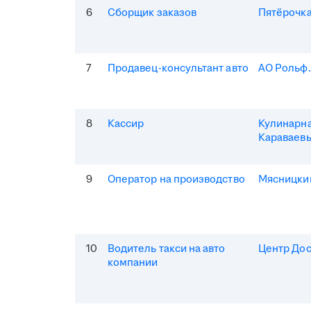
6
Сборщик заказов
Пятёрочка
7
Продавец-консультант авто
АО Рольф
8
Кассир
Кулинарна
Караваев
9
Оператор на производство
Мясницки
10
Водитель такси на авто
Центр Дос
компании