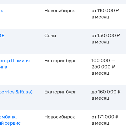
нк
Новосибирск
от 110 000 ₽
в месяц
SE
Сочи
от 150 000 ₽
в месяц
центр Шамиля
Екатеринбург
100 000 —
ина
250 000 ₽
в месяц
erries & Russ)
Екатеринбург
до 160 000 ₽
в месяц
омбанк.
Новосибирск
от 171 000 ₽
й сервис
в месяц