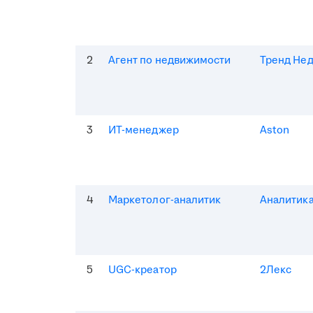
2
Агент по недвижимости
Тренд Не
3
ИТ-менеджер
Aston
4
Маркетолог-аналитик
Аналитик
5
UGC-креатор
2Лекс