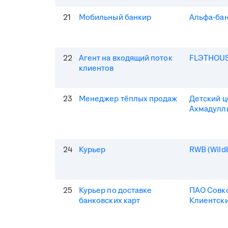
21
Мобильный банкир
Альфа-ба
22
Агент на входящий поток
FLЭTHOU
клиентов
23
Менеджер тёплых продаж
Детский 
Ахмадулл
24
Курьер
RWB (Wildb
25
Курьер по доставке
ПАО Совк
банковских карт
Клиентски