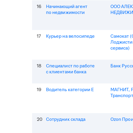
16
Начинающий агент
ООО АЛЕ
по недвижимости
НЕДВИЖ
17
Курьер на велосипеде
Самокат 
Лоджисти
сервиса)
18
Специалист по работе
Банк Русс
с клиентами банка
19
Водитель категории Е
МАГНИТ, Р
Транспор
20
Сотрудник склада
Ozon Про