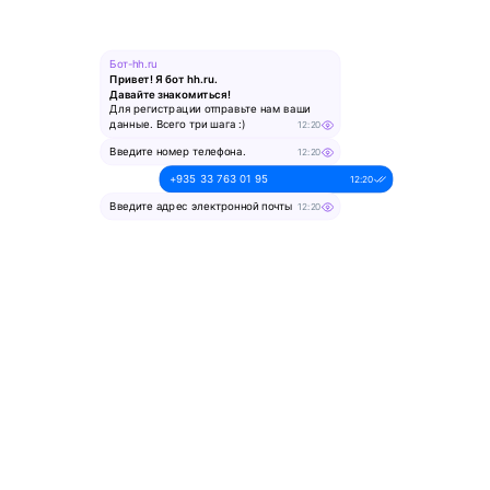
Бот-hh.ru
Привет! Я бот hh.ru.
Давайте знакомиться!
Для регистрации отправьте нам ваши
данные. Всего три шага :)
12:20
Введите номер телефона.
12:20
+935 33 763 01 95
12:20
Введите адрес электронной почты
12:20
alesya-pochta@ya.ru.
12:20
Введите ваше имя
12:20