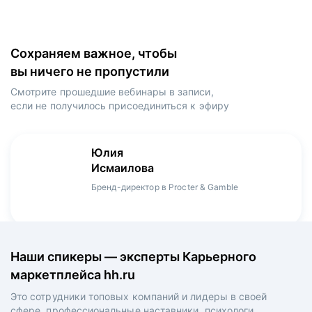
Сохраняем важное, чтобы
вы ничего не пропустили
Смотрите прошедшие вебинары в записи,
если не получилось присоединиться к эфиру
Игорь
Даниил
Юлия
Мария
Денис
Зуриев
Харламов
Исмаилова
Оборина
Мерзлов
Руководитель ИТ-проектов, международный
Head Product Manager в Ozon / ex-Huawei,
Бренд-директор в Procter & Gamble
Менеджер продукта в hh.ru
Креативный директор в XReady Lab, ex-КРОК
аэропорт Шереметьево, ex-Лукойл
Playrix
Наши спикеры — эксперты Карьерного
маркетплейса hh.ru
Это сотрудники топовых компаний и лидеры в своей
сфере, профессиональные наставники, психологи,