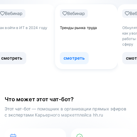
Вебинар
Вебинар
2024 году
Тренды рынка труда
Обнуляться — не страшн
как уволиться с нелюби
работы и перейти в нову
сферу
смотреть
смотреть
Что может этот чат-бот?
Этот чат-бот — помощник в организации прямых эфиров
с экспертами Карьерного маркетплейса hh.ru